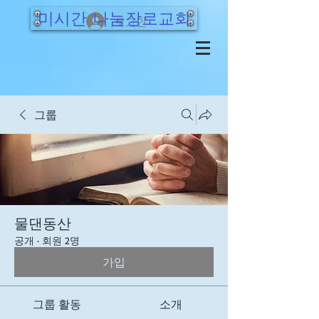
미시간 나눔장로교회
로그인
그룹
물댄동산
공개
·
회원 2명
가입
그룹 활동
소개