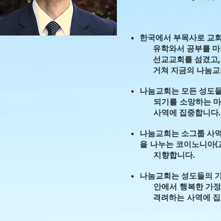
한국에서 부목사로 교회
유학와서 공부를 마치고
선교교회를 섬겼고, 
거쳐 지금의 나눔교
나눔교회는 모든 성도
되기를
소망
하는 
사역에 집중합니다.
나눔교회는 소그룹 사
을
나누
는 코이노니아(
지향합니다.
나눔교회는 성도들의 
안에서
행복한
가정
격려하는
사역에
집