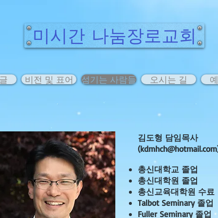
미시간 나눔장로교회
 글
비전 및 표어
섬기는 사람들
오시는 길
예
김도형 담임목사
(
kdmhch@hotmail.com
총신대학교 졸업
총신대학원 졸업
총신교육대학원 수료
Talbot Seminary 졸업
Fuller Seminary 졸업