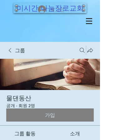
미시간 나눔장로교회
로그인
그룹
물댄동산
공개
·
회원 2명
가입
그룹 활동
소개