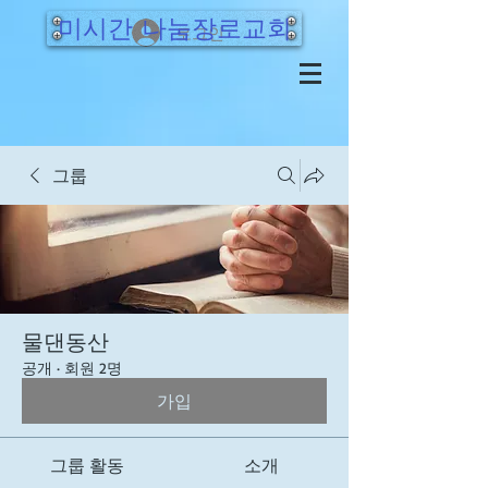
미시간 나눔장로교회
로그인
그룹
물댄동산
공개
·
회원 2명
가입
그룹 활동
소개