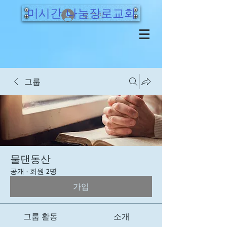
미시간 나눔장로교회
로그인
그룹
물댄동산
공개
·
회원 2명
가입
그룹 활동
소개