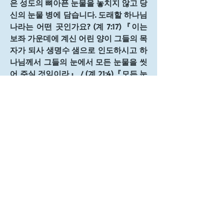
은 성도의 뼈아픈 눈물을 놓치지 않고 당
신의 눈물 병에 담습니다. 도래할 하나님 
나라는 어떤 곳인가요? (계 7:17)『이는 
보좌 가운데에 계신 어린 양이 그들의 목
자가 되사 생명수 샘으로 인도하시고 하
나님께서 그들의 눈에서 모든 눈물을 씻
어 주실 것임이라』 / (계 21:4)『모든 눈
물을 그 눈에서 닦아 주시니 다시는 사망
이 없고 애통하는 것이나 곡하는 것이나 
아픈 것이 다시 있지 아니하리니 처음 것
들이 다 지나갔음이러라』 더 이상 눈물
이 없는 하나님 나라를 사모해 봅니다.
0
0
23
Write a comment...
소개