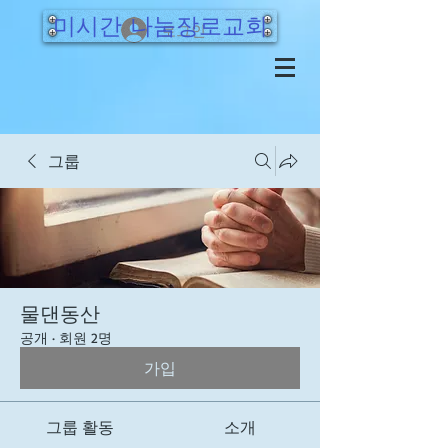
미시간 나눔장로교회
로그인
그룹
물댄동산
공개
·
회원 2명
가입
그룹 활동
소개