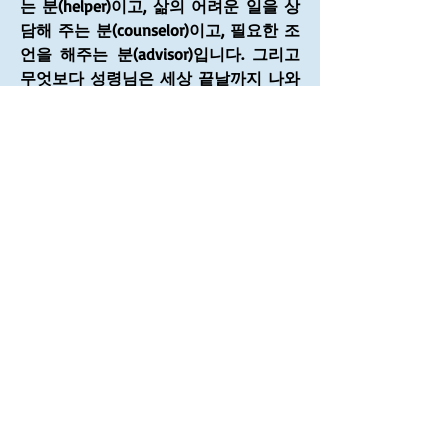
는 분(helper)이고, 삶의 어려운 일을 상
담해 주는 분(counselor)이고, 필요한 조
언을 해주는 분(advisor)입니다. 그리고 
무엇보다 성령님은 세상 끝날까지 나와 
함께하는 분입니다. 이 성령님을 신뢰하
며, 그분의 음성에 순종해서 산다면 하나
님의 길에서 벗어나는 삶을 살지 않을 것
입니다.
1
1
0
3
댓글을 입력하세요.
소개
그룹에 오신 것을 환영합니다. 다른 회원
과의 교류 및 업데이트 수신, 미디어 공
유 등의 활동을 시작하세요.