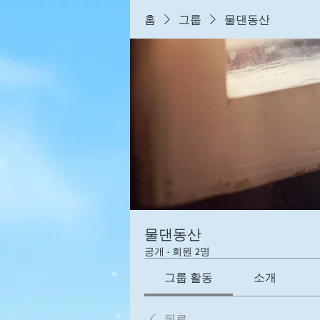
홈
그룹
물댄동산
물댄동산
공개
·
회원 2명
그룹 활동
소개
뒤로