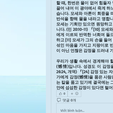
할 때, 한번은 물이 없어 힘들
끌어 내어 이 광야에서 죽게 하
습니다. 모세와 아론이 회중을 
반석을 향해 물을 내라고 명합니
모세는 기회만 있으면 원망하고
니다. (민 20:10-11) 『[1
에게 이르되 반역한 너희여 들으
하고 [11] 모세가 그의 손을 들
섞인 마음을 가지고 지팡이로 반
이 아닌 언짢은 감정을 드러내 
우리가 생활 속에서 경계해야 할
(憾情)입니다. 성경도 이 감정을
26:24, 개역) 『[24] 감정
가에게 감정(憾情)을 품은 사람
는 칼을 품고 있기에 결국에는 그
안에 섭섭한 감정이 있다면 털어
0
댓글 0개
Viết bình luận...