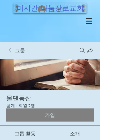
미시간 나눔장로교회
로그인
그룹
물댄동산
공개
·
회원 2명
가입
그룹 활동
소개